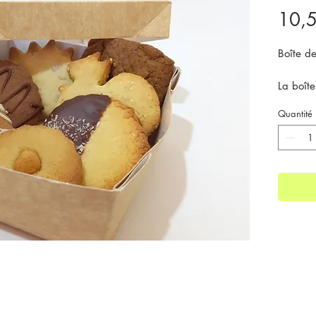
10,
Boîte de
La boît
équivau
Quantité
Contient
- Biscui
- Biscui
- Biscui
- Biscui
- Biscui
- Biscui
cuit)
- Spécul
Prix unit
DLC :
1