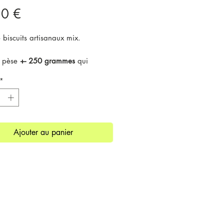
Prix
50 €
 biscuits artisanaux mix.
e pèse
+- 250 grammes
qui
t à
+- 8 biscuits.
*
 les biscuits suivants :
t au sésame
t à la noix de coco/chocolat noir
t au amandes torréfiées
Ajouter au panier
t au cacao
t aux noisettes du Piémont
t de saison (cannelle & massepain
oos
aire :
36€/KG
6 semaines
à conserver dans un