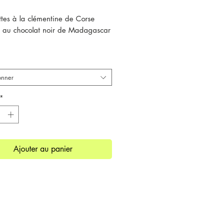
tes à la clémentine de Corse
 au chocolat noir de Madagascar
artisanal confectionné dans notre
et contient 100gr d’orangettes.
onner
*
Ajouter au panier