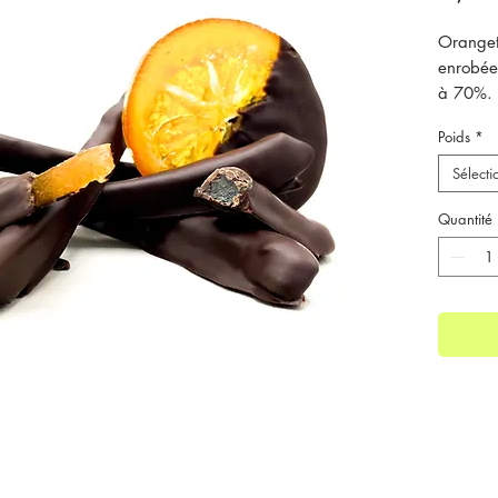
Oranget
enrobée
à 70%.
Produit 
Poids
*
atelier.
Un sach
Sélecti
Quantité